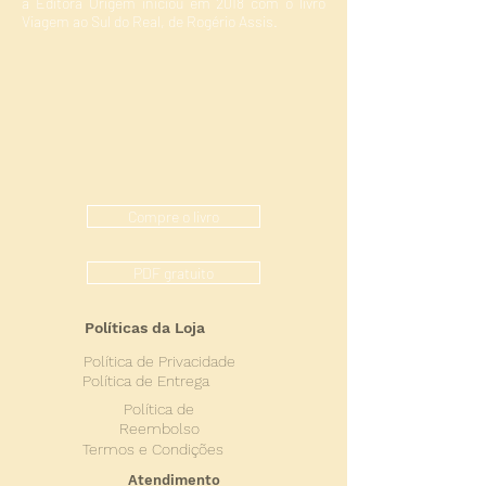
a Editora Origem iniciou em 2018 com o livro
Viagem ao Sul do Real, de Rogério Assis.
Compre o livro
PDF gratuito
Políticas da Loja
Política de Privacidade
Política de Entrega
Política de
Reembolso
Termos e Condições
Atendimento