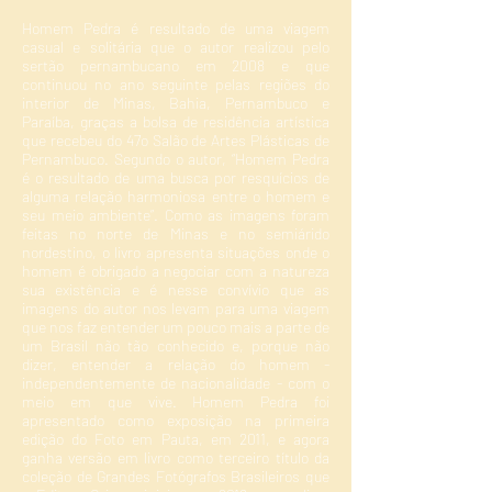
Homem Pedra é resultado de uma viagem
casual e solitária que o autor realizou pelo
sertão pernambucano em 2008 e que
continuou no ano seguinte pelas regiões do
interior de Minas, Bahia, Pernambuco e
Paraíba, graças a bolsa de residência artística
que recebeu do 47o Salão de Artes Plásticas de
Pernambuco. Segundo o autor, “Homem Pedra
é o resultado de uma busca por resquícios de
alguma relação harmoniosa entre o homem e
seu meio ambiente”. Como as imagens foram
feitas no norte de Minas e no semiárido
nordestino, o livro apresenta situações onde o
homem é obrigado a negociar com a natureza
sua existência e é nesse convívio que as
imagens do autor nos levam para uma viagem
que nos faz entender um pouco mais a parte de
um Brasil não tão conhecido e, porque não
dizer, entender a relação do homem -
independentemente de nacionalidade - com o
meio em que vive. Homem Pedra foi
apresentado como exposição na primeira
edição do Foto em Pauta, em 2011, e agora
ganha versão em livro como terceiro título da
coleção de Grandes Fotógrafos Brasileiros que