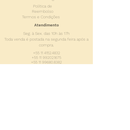
Política de
Reembolso
Termos e Condições
Atendimento
Seg. à Sex. das 10h às 17h
Toda venda é postada na se
gunda feira após a
compra.
+55 11 4152.4832
+55 11 99202.1675
+55 11 99680.8382
valdemircunha@editoraorigem.co
m.br
ligia@editoraorigem.com.br
Conecte-se com a Editora Origem