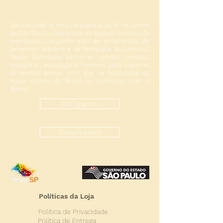
'Sacracidade' é uma cartografia da fé no centro
de São Paulo. Uma busca do sagrado no caos da
metrópole. Lançando mão de ferramentas do
jornalismo literário e da fotografia documental,
Xavier Bartaburu percorreu igrejas, templos,
mesquitas, sinagogas e terreiros para registrar
as muitas formas com que os habitantes da
maior cidade do Brasil se conectam com o
divino.
PDF gratuito
Compre o livro
Políticas da Loja
Política de Privacidade
Política de Entrega