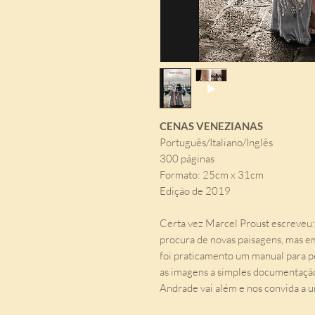
CENAS VENEZIANAS
Português/Italiano/Inglês
300 páginas
Formato: 25cm x 31cm
Edição de 2019
Certa vez Marcel Proust escreveu: 
procura de novas paisagens, mas em
foi praticamento um manual para pe
as imagens a simples documentação
Andrade vai além e nos convida a 