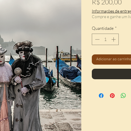
Pr
R$ 200,00
Informações de entre
Compre e ganhe um li
Quantidade
*
Adicionar ao carrinh