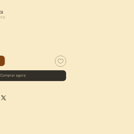
eço
ga
vro
o
Comprar agora