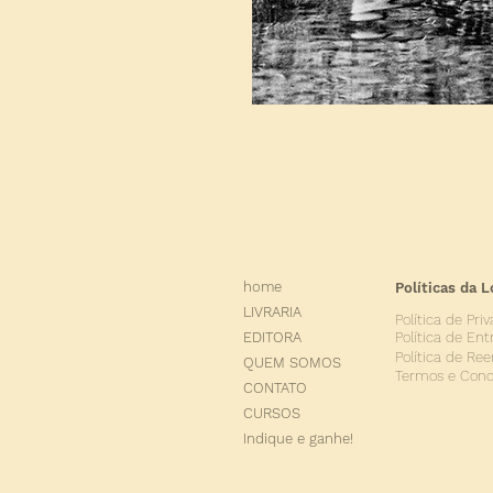
home
Políticas da L
LIVRARIA
Política de Pri
Política de Ent
EDITORA
Política de Re
QUEM SOMOS
Termos e Cond
CONTATO
CURSOS
Indique e ganhe!