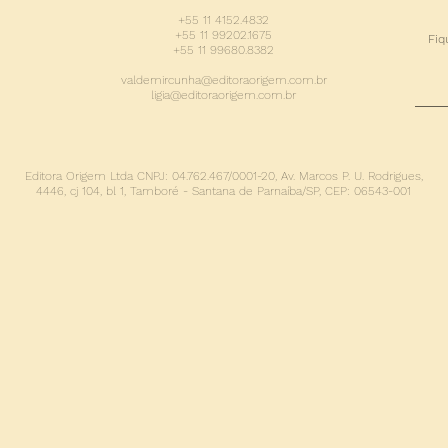
+55 11 4152.4832
+55 11 99202.1675
Fiq
+55 11 99680.8382
valdemircunha@editoraorigem.com.br
ligia@editoraorigem.com.br
Editora Origem Ltda
CNPJ: 04.762.467/0001-20,
Av. Marcos P. U. Rodrigues,
4446, cj 104, bl 1,
Tamboré - Santana de Parnaíba/SP,
CEP: 06543-001