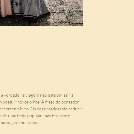
a verdadeira viagem não está em sair à
 possuir novos olhos. A frase do pensador
rcorrer o livro. Os desavisados irão reduzir
 de uma festa popular, mas Francisco
uma viagem no tempo.