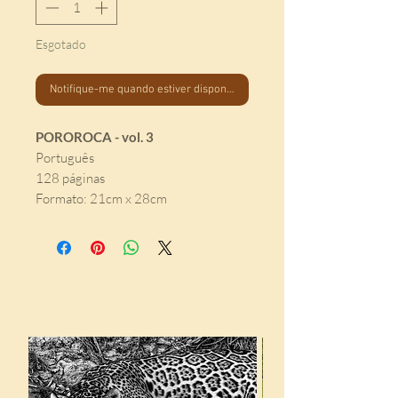
Esgotado
Notifique-me quando estiver disponível
POROROCA - vol. 3
Português
128 páginas
Formato: 21cm x 28cm
Indicados para você: