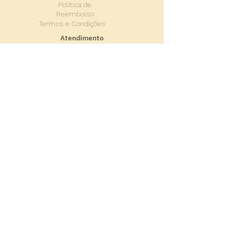
Política de
Reembolso
Termos e Condições
Atendimento
Seg. à Sex. das 10h às 17h
Toda venda é postada na se
gunda feira após a
compra.
+55 11 4152.4832
+55 11 99202.1675
+55 11 99680.8382
valdemircunha@editoraorigem.co
m.br
ligia@editoraorigem.com.br
Conecte-se com a Editora Origem