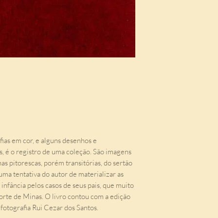
fias em cor, e alguns desenhos e
, é o registro de uma coleção. São imagens
nas pitorescas, porém transitórias, do sertão
uma tentativa do autor de materializar as
 infância pelos casos de seus pais, que muito
rte de Minas. O livro contou com a edição
fotografia Rui Cezar dos Santos.