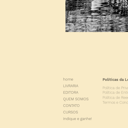
home
Políticas da L
LIVRARIA
Política de Pri
Política de Ent
EDITORA
Política de Re
QUEM SOMOS
Termos e Cond
CONTATO
CURSOS
Indique e ganhe!