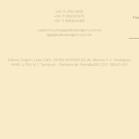
+55 11 4152.4832
+55 11 99202.1675
Fiq
+55 11 99680.8382
valdemircunha@editoraorigem.com.br
ligia@editoraorigem.com.br
Editora Origem Ltda
CNPJ: 04.762.467/0001-20,
Av. Marcos P. U. Rodrigues,
4446, cj 104, bl 1,
Tamboré - Santana de Parnaíba/SP,
CEP: 06543-001