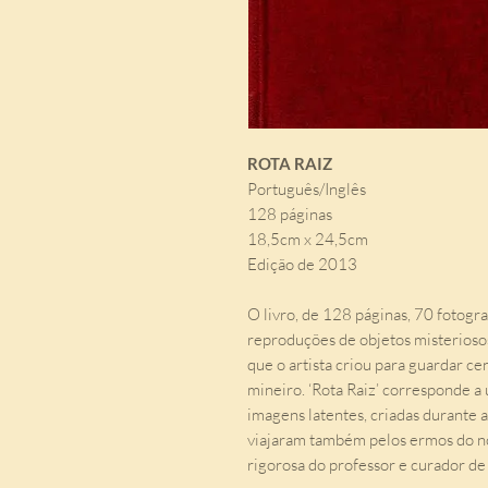
ROTA RAIZ
Português/Inglês
128 páginas
18,5cm x 24,5cm
Edição de 2013
O livro, de 128 páginas, 70 fotogra
reproduções de objetos misteriosos
que o artista criou para guardar ce
mineiro. ‘Rota Raiz’ corresponde a 
imagens latentes, criadas durante a
viajaram também pelos ermos do no
rigorosa do professor e curador de 