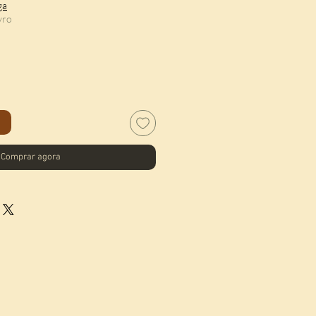
ga
vro
o
Comprar agora