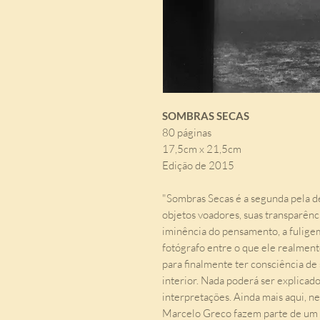
SOMBRAS SECAS
80 páginas
17,5cm x 21,5cm
Edição de 2015
"Sombras Secas é a segunda pela de 
objetos voadores, suas transparênc
iminência do pensamento, a fuligem
fotógrafo entre o que ele realment
para finalmente ter consciência de
interior. Nada poderá ser explicad
interpretações. Ainda mais aqui, n
Marcelo Greco fazem parte de um 