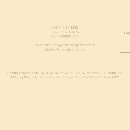
+55 11 4152.4832
+55 11 99202.1675
Fiq
+55 11 99680.8382
valdemircunha@editoraorigem.com.br
ligia@editoraorigem.com.br
Editora Origem Ltda
CNPJ: 04.762.467/0001-20,
Av. Marcos P. U. Rodrigues,
4446, cj 104, bl 1,
Tamboré - Santana de Parnaíba/SP,
CEP: 06543-001