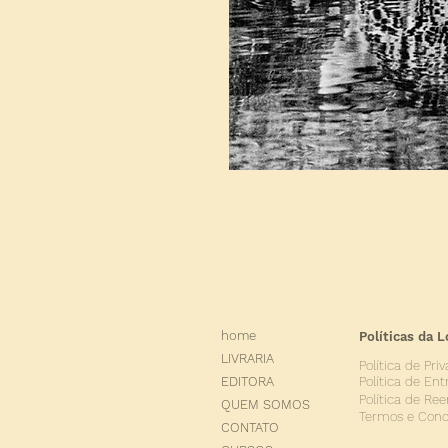
home
Políticas da L
LIVRARIA
Política de Pri
Política de Ent
EDITORA
Política de Re
QUEM SOMOS
Termos e Cond
CONTATO