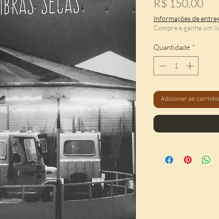
Pr
R$ 150,00
Informações de entre
Compre e ganhe um li
Quantidade
*
Adicionar ao carrinh