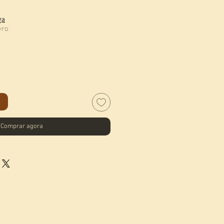
eço
ga
vro
o
Comprar agora