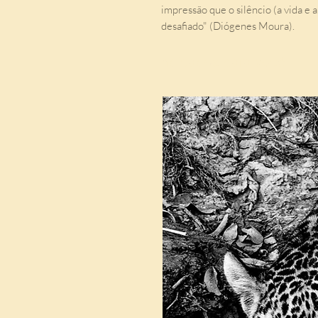
impressão que o silêncio (a vida e 
desafiado" (Diógenes Moura).
Indicados para você: