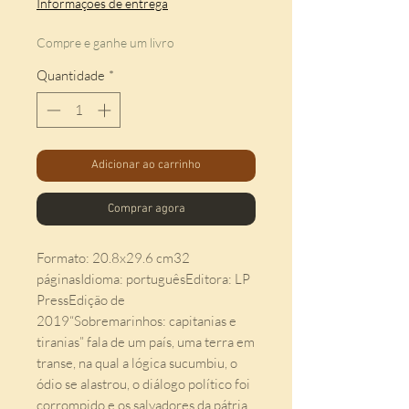
Informações de entrega
Compre e ganhe um livro
Quantidade
*
Adicionar ao carrinho
Comprar agora
Formato: 20.8x29.6 cm32 
páginasIdioma: portuguêsEditora: LP 
PressEdição de 
2019“Sobremarinhos: capitanias e 
tiranias” fala de um país, uma terra em 
transe, na qual a lógica sucumbiu, o 
ódio se alastrou, o diálogo político foi 
corrompido e os salvadores da pátria 