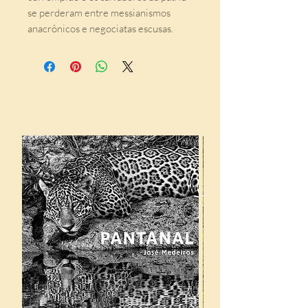
se perderam entre messianismos 
anacrônicos e negociatas escusas.
Indicados para você: