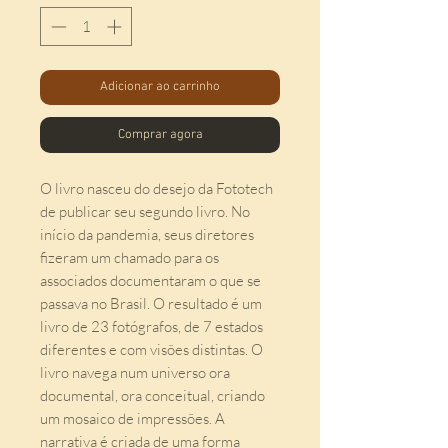
Adicionar ao carrinho
Comprar agora
O livro nasceu do desejo da Fototech 
de publicar seu segundo livro. No 
início da pandemia, seus diretores 
fizeram um chamado para os 
associados documentaram o que se 
passava no Brasil. O resultado é um 
livro de 23 fotógrafos, de 7 estados 
diferentes e com visões distintas. O 
livro navega num universo ora 
documental, ora conceitual, criando 
um mosaico de impressões. A 
narrativa é criada de uma forma 