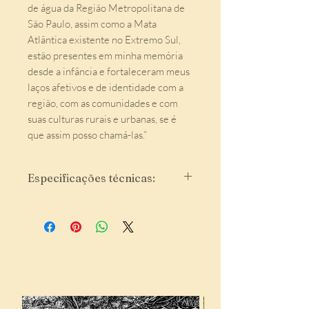
de água da Região Metropolitana de
São Paulo, assim como a Mata
Atlântica existente no Extremo Sul,
estão presentes em minha memória
desde a infância e fortaleceram meus
laços afetivos e de identidade com a
região, com as comunidades e com
suas culturas rurais e urbanas, se é
que assim posso chamá-las.”
Especificações técnicas:
Formato: 17,5x24,5 cm
96 páginas
Miolo: Eurobulk 150g
Capa dura
Indicados para você:
Tratamento de imagens e impressão:
Ipsis Gráfica
Texto: André Bueno
Edição de 2021